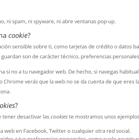
no, ni spam, ni spyware, ni abre ventanas pop-up.
una
cookie
?
ón sensible sobre ti, como tarjetas de crédito o datos ban
 guardan son de carácter técnico, preferencias personales
na si no a tu navegador web. De hecho, si navegas habitu
 o Chrome verás que la web no se da cuenta de que eres 
sona.
okies
?
 tener desactivar las
cookies
te mostramos unos ejemplos
 web en Facebook, Twitter o cualquier otra red social.
enidos a tus preferencias personales, como suele ocurrir en