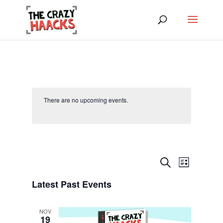
There are no upcoming events.
Events
Event
Search
Views
Lista
Search
Navigatio
and
Latest Past Events
Views
Navigation
NOV
19